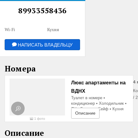
89933558436
Wi-Fi
Кухня
НАПИСАТЬ ВЛАДЕЛЬЦУ
Номера
4 
Люкс апартаменты на
ВДНХ
Ко
/
2
Туалет в номере
кондиционер
Холодильник
TV
Балкон
Сейф
Кухня
Описание
1
фото
Описание