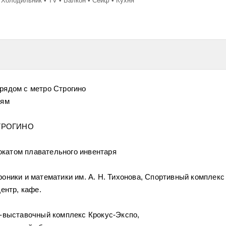
Холодильник
TV
Балкон
Сейф
Кухня
дом с метро Строгино
иям
 СТРОГИНО
катом плавательного инвентаря
оники и математики им. А. Н. Тихонова, Спортивный комплекс
ентр, кафе.
-выставочный комплекс Крокус-Экспо,